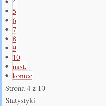
4
5
6
7
8
9
10
nast.
koniec
Strona 4 z 10
Statystyki