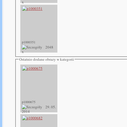
x
p1000351
2048
x
Ostatnio dodane obrazy w kategorii
p1000675
29. 05.
2014