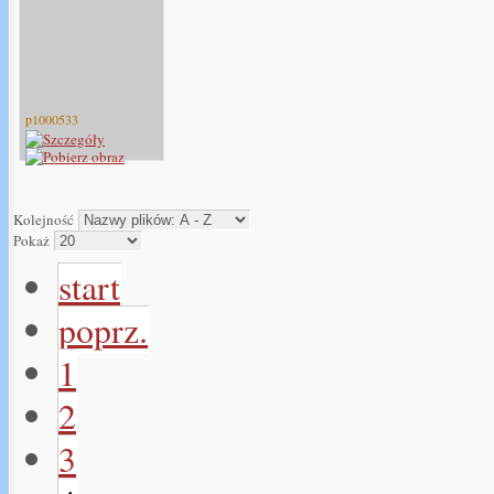
p1000533
Kolejność
Pokaż
start
poprz.
1
2
3