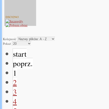
DSC02943
Kolejność
Pokaż
start
poprz.
1
2
3
4