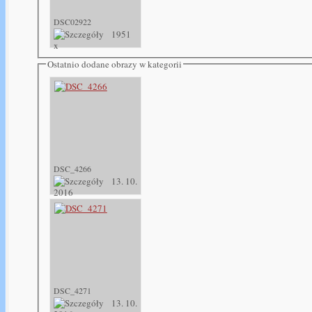
DSC02922
1951
x
Ostatnio dodane obrazy w kategorii
DSC_4266
13. 10.
2016
DSC_4271
13. 10.