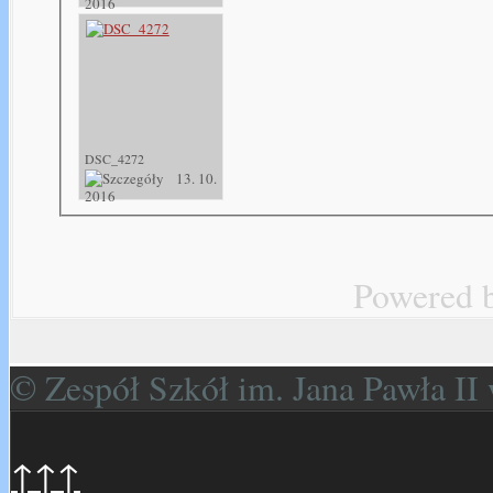
2016
DSC_4272
13. 10.
2016
Powered 
© Zespół Szkół im. Jana Pawła I
↑↑↑