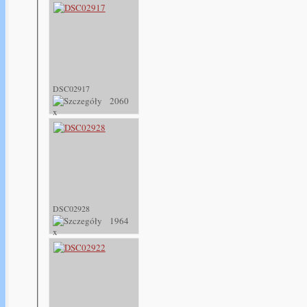
DSC02917
2060
x
DSC02928
1964
x